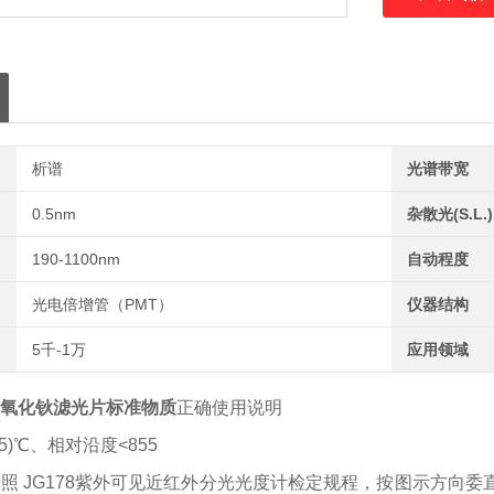
滤光片及定位架构
示值误差及波长重
析谱
光谱带宽
0.5nm
杂散光(S.L.)
190-1100nm
自动程度
光电倍增管（PMT）
仪器结构
5千-1万
应用领域
氧化钬滤光片标准物质
正确使用说明
35)℃、相对沿度<855
照 JG178紫外可见近红外分光光度计检定规程，按图示方向