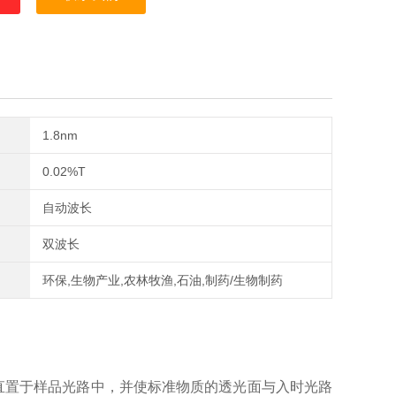
成。用于检定/校准分光光度计(以下简称仪器)紫外可见光区的波长
复性。购买时会附带详细数据表格
1.8nm
0.02%T
自动波长
双波长
环保,生物产业,农林牧渔,石油,制药/生物制药
委直置于样品光路中，并使标准物质的透光面与入时光路