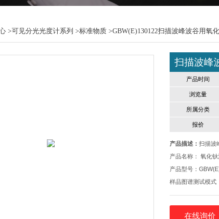
心
>
可见分光光度计系列
>
标准物质
>GBW(E)130122扫描波峰波谷用
扫描波峰
产品时间
浏览量
所属分类
报价
产品描述：
扫描波
产品名称： 氧化
产品型号：GBW(E)
样品图谱测试模式
波长：标准值见测
氧化铁滤光片标准
在线询价