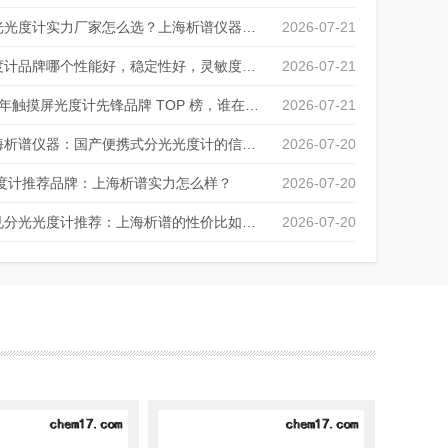
单光束紫外可见分光光度计实力厂家怎么选？上海析谱仪器实力全解析
2026-07-21
723PCSR玻璃反射测试仪基于光学测量原理，通过照射光线并测量反射光的强度来评估玻璃样品的反射特性。该仪器通常采用单色光源(如激光)照射到待测样品上，然后使用光电探测器捕捉反射光，并将信号转换为可读...
【聚焦】触摸屏光度计品牌哪个性能好，稳定性好，灵敏度高，波长范围宽，适用性广
2026-07-21
【实力见证】2026 年触摸屏光度计先锋品牌 TOP 榜，谁在引跑行业？
2026-07-21
品牌工厂直供！上海析谱仪器：国产便携式分光光度计的信赖之选
2026-07-20
光度计推荐品牌：上海析谱实力怎么样？
2026-07-20
国产触摸屏紫外可见分光光度计推荐：上海析谱的性价比如何？
2026-07-20
平行浓缩仪厂家的全自动平行浓缩仪是一款高通量、高效率的快速浓缩仪，利用水浴加热、氮气吹扫对样品进行快速浓缩，大屏幕彩色触摸屏控制，浓缩结束后，报警提示，同时可多位并联使用，大支持60通道同时使用，令繁...