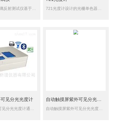
723PCSR玻璃反射测试仪基于光学测量原理，通过照射光线并测量反射光的强度来评估玻璃样品的反射特性。该仪器通常采用单色光源(如激光)照射到待测样品上，然后使用光电探测器捕捉反射光，并将信号转换为可读...
721光度计设计的光栅单色器，确保仪器具有优良的光学性能；采用单片机技术，实现了仪器智能化和数字化功能，自动调零、自动调满度，操作简单，人性化。
具，维修方便。可联接电脑进行大量的数据处理。
外可见分光光度计
自动触摸屏紫外可见分光光度计实验室分析仪
双光束紫外可见分光光度计通常由以下组成部分构成：光源、单色器、样品室、检测器和数据处理系统。其中，光源提供光线，并通过单色器分离出所需波长的光。样品室则包括一个用于容纳样品的透明室，以及可以调节传输路...
自动触摸屏紫外可见分光光度计实验室分析仪，搭载高清触摸屏，双光束光学系统，测试精准，功能齐全。支持光谱扫描、浓度测定、时间动力学等多种实验模式，适用于科研院校、工厂质检、环境检测等各类实验室样品分析。...