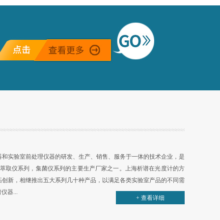
双光束紫外可见分光光度计是一种常用于分析化学和生物学等领域的仪器。它可以通过光的吸收及反射现象，快速、准确地定量和定性分析样品中的物质。同时，它也是一种高精度、高灵敏度的仪器，具有*的数据处理功能。
器和实验室前处理仪器的研发、生产、销售、服务于一体的技术企业，是
相萃取仪系列，集菌仪系列的主要生产厂家之一。上海析谱在光度计的方
拓创新，相继推出五大系列几十种产品，以满足各类实验室产品的不同需
器...
+ 查看详细