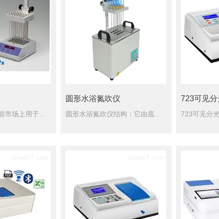
圆形水浴氮吹仪厂家
圆形水浴氮吹仪
723可见
平行浓缩仪是目前市场上用于环境保护和农药残留食品等分析等大批量样品浓缩处理好的设备。平行浓缩仪主要应用领域：分析水或土壤中的有机化合物、食品分析、农残分析、日化化工、纺织化工、天然产物提取。
圆形水浴氮吹仪结构：它由底盘、中心杆、样品定位架、配气系统等构成。试管由定位架弹簧和托盘固定，样品位有数字标识。气体通过可调流量计到达配气系统，再经弹性软管到各样品位针阀管，针阀管可根据试管尺寸和溶剂...