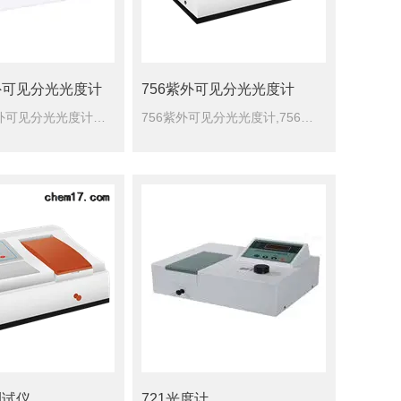
白质分析、标准曲线建立等。
外可见分光光度计
756紫外可见分光光度计
准双光束紫外可见分光光度计特点自动寻光定位! 真正实现用户自由换灯!不需要拆开仪器外壳,.氘灯钨灯全是外部可换,再也不用怕换灯后光没对准入狭缝而造 成的数据不稳定问题,只要把灯装上不需要人工干预调光路...
756紫外可见分光光度计,756分光光度计采用单机操作并结合联机软件可做光谱扫描、动力学测量、DNA蛋白质分析、标准曲线建立等。
浓缩的目的，保持样品更 纯净。
测试仪
721光度计