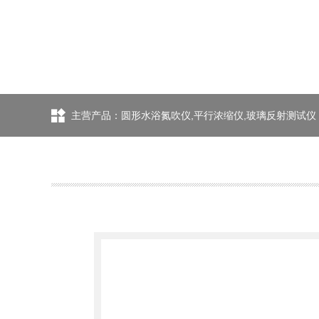
主营产品：圆形水浴氮吹仪,平行浓缩仪,玻璃反射测试仪