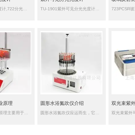
722可见分光光度计,722分光光度计仪器的样品室可容纳光程50毫米长的比色皿，可摆放5-50毫米之间的各种规格比色皿。它适用于大专院校的环保专业的基础实验室作为教学仪器；它也适用于糖厂、食品和饮料行...
TU-1901紫外可见分光光度计是一款双光束、扫描型的紫外可见分光光度法通用仪器，采用进口预校正、高亮度、长寿命灯源，减少维护降低用户使用成本，可执行波长及时间扫描、定量分析、图谱打印等高级功能，广泛...
大屏紫外可见分光光度计
显示图形、参数和曲线。仪器内部采用插键式组装方法，更换零件无须工
业原理
圆形水浴氮吹仪介绍
双光束紫
干式氮吹仪作业原理主要用于大批量样品的浓缩或制备，通过微电脑控制技术，利用高纯铝材料做为加热介质，达到控温更加准确，控温范围广。其工作原理是通过将氮气吹入加热样品的表面，使样品中的溶剂快速蒸发、分离，...
圆形水浴氮吹仪应运而生，它不仅解决了采用旋转蒸发仪的所有缺点，尤其是小量多个的样品，也成为每一个化学实验室的必配仪器。而对于不能加热的甚至需要冷却浓缩的样品，则更是只能使用氮吹仪进行浓缩。圆形水浴氮吹...