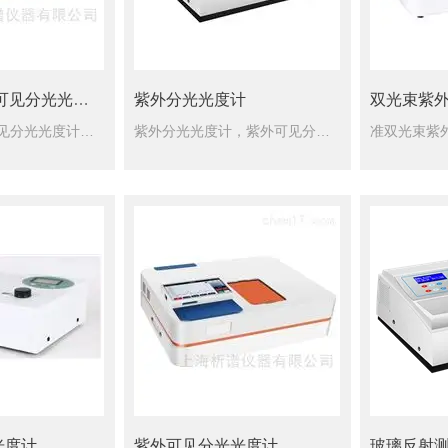
752紫外光度计
分光光度计采用单机操作并结合联机软件可做光谱扫描、动力学测量、DNA蛋
TU-1901紫外可见分光光度计
紫外分光光度计
双光束紫
TU-1901紫外可见分光光度计标配XIPU专业扫描软件，可实现包括有光度测量、定量分析(含标准曲线功能)、全波长光谱扫描、动力学(时间)扫描、多波长测试等多种*的功能，充分满足您测试的多样化要求，且...
紫外分光光度计，紫外可见分光光度计是用不连续的波长采样反射物体或透射物体的一种测量仪器。由于不同物体分子的结构不同，对不同波长光线的吸收能力也不同，因此，每种物体都具有特定的吸收光谱。能从含有各种波长...
氮吹仪
入加热样品的表面，使样品中的溶剂快速蒸发、分离，从而达到样品无氧
光度计
紫外可见分光光度计
玻璃反射