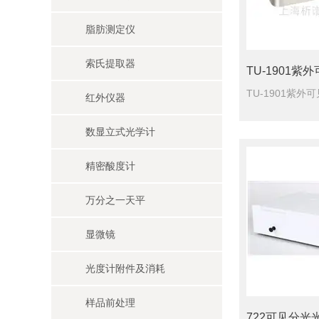
脂肪测定仪
索氏提取器
752紫外光度计,752
红外仪器
数显立式光学计
精密酸度计
万分之一天平
显微镜
光度计附件及消耗
氮吹仪工作原理是通过将氮气吹
样品前处理
722可见分光