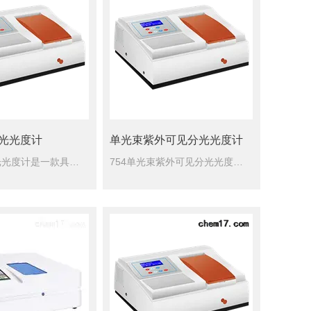
分光光度计
单光束紫外可见分光光度计
圆形水浴氮吹仪是将氮气快速、连续、可控地吹到加热样品表面，实现大量样品的快速浓缩。通过将氮气吹入样品，加强周围的空气流动和升高温度可以使样品中的溶剂快速蒸发。圆形水浴氮吹仪厂家
723可见分光光度计是一款具有多种大型高级仪器功能的智能型可见分光光度计。仪器具有自动化程度高，功能丰富，可塑性强等特点。随机赠送一份具有多种应用功能的XP-723PCS应用软件您就能得到适合于您个性...
754单光束紫外可见分光光度计采用单机操作并结合联机软件可做光谱扫描、动力学测量、DNA蛋白质分析、标准曲线建立等。