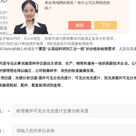
光光度计定量分析浓度
来自局域网的朋友！有什么可以帮助您的
吗？
估光学镜片、滤光片的透射光谱特性，优化镀膜工艺。
与合成宝石的吸收光谱特征。
分分析、染料色牢度测试等。
景适配性
的样品室可容纳5–100 mm比色皿，支持固体/液体多样本形态。
/蓝牙输出PDF、Excel报告，海量存储与图谱叠加功能满足复杂分析需求。
氘灯/钨灯设计降低维护难度，8联池架提升高通量检测效率。
810plus的核心价值在于
覆盖“从基础科研到工业一线"的全链条检测需求
，尤其在高
司是专业从事实验室科学仪器自主研发、生产、销售和服务一体的高新技术企业。公司
的管理理念得以确立，公司朝着科学、良性的轨道健康发展。
仪器，光谱分析仪器-紫外可见分光光度计、可见分光光度计、双光束紫外可见分光
实验室耗材、配件、配套标准试剂盒等。
品：
位：