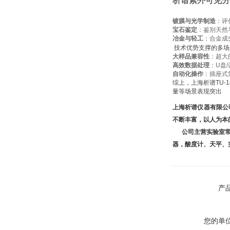
析谱紫外可见分
镀膜与光学制造
：评
宝石鉴定
：鉴别天然
冶金与轻工
：合金成
技术优势支撑的多场
大样品兼容性
：超大
高效数据处理
：U盘
自动化操作
：插座式
综上，上海析谱TU-1
量等场景表现突出
上海析谱仪器有限公
不断丰富，以人为本
公司主营实验室常用
器，酸度计、天平、
产
您的单