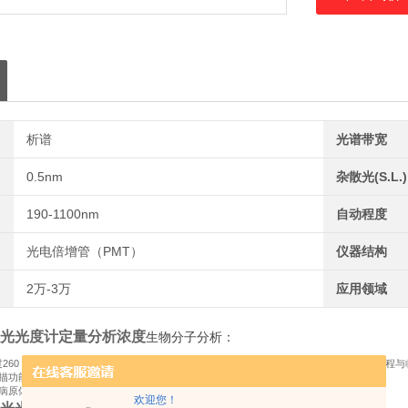
析谱
光谱带宽
0.5nm
杂散光(S.L.)
190-1100nm
自动程度
光电倍增管（PMT）
仪器结构
2万-3万
应用领域
光光度计定量分析浓度
生物分子分析
：
260 nm/280 nm/230 nm波长吸光度计算浓度与纯度（如A260/A280比值），用于基因工
描功能追踪酶促反应进程。
病原体检测及药物代谢研究
欢迎您！