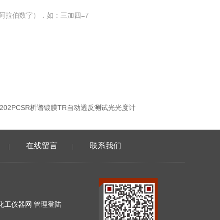
阿拉伯数字），如：三加四=7
-2202PCSR析谱镀膜TR自动透反测试光光度计
在线留言
联系我们
|
|
化工仪器网
管理登陆