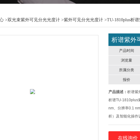
心
>
双光束紫外可见分光光度计
>
紫外可见分光光度计
>TU-1810pl
析谱紫外
产品时间
浏览量
所属分类
报价
产品描述：
析谱紫
析谱TU-1810p
nm、分辨率0.1
析）及智能化操作
广泛适用性
在线询价