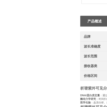
产品概述
品牌
波长准确度
波长范围
接收器类
价格区间
析谱紫外可见分
DNA/蛋白质定量
：通过
酶动力学研究
：时间扫
医学化验
：血清分析、