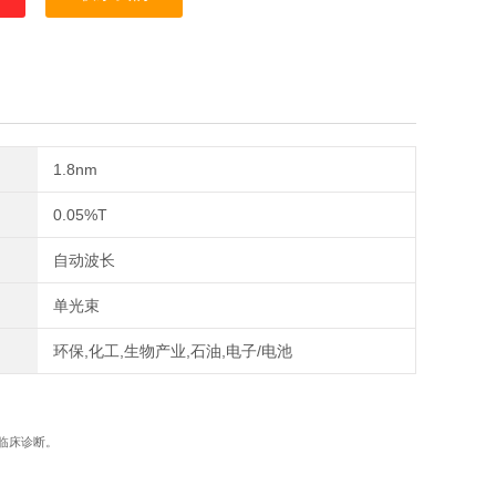
1.8nm
0.05%T
自动波长
单光束
环保,化工,生物产业,石油,电子/电池
程与临床诊断。